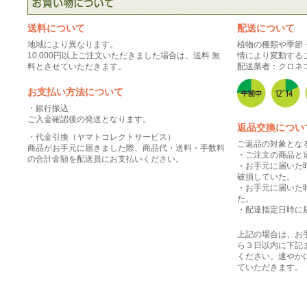
送料について
配送について
地域により異なります。
植物の種類や季節
10,000円以上ご注文いただきました場合は、送料 無
情により変動する
料とさせていただきます。
配送業者：クロネ
お支払い方法について
・銀行振込
ご入金確認後の発送となります。
返品交換につい
・代金引換（ヤマトコレクトサービス）
ご返品の対象とな
商品がお手元に届きました際、商品代・送料・手数料
・ご注文の商品と
の合計金額を配送員にお支払いください。
・お手元に届いた
破損していた。
・お手元に届いた
た。
・配達指定日時に
上記の場合は、お
ら３日以内に下記
ください。速やか
ていただきます。