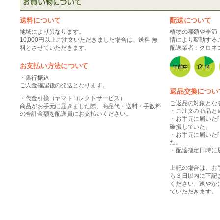
送料について
配送について
地域により異なります。
植物の種類や季節
10,000円以上ご注文いただきました場合は、送料 無
情により変動する
料とさせていただきます。
配送業者：クロネ
お支払い方法について
・銀行振込
ご入金確認後の発送となります。
返品交換につい
・代金引換（ヤマトコレクトサービス）
ご返品の対象とな
商品がお手元に届きました際、商品代・送料・手数料
・ご注文の商品と
の合計金額を配送員にお支払いください。
・お手元に届いた
破損していた。
・お手元に届いた
た。
・配達指定日時に
上記の場合は、お
ら３日以内に下記
ください。速やか
ていただきます。