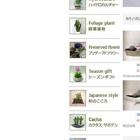
5
件の商
S
4
巾29cm×H5
Z
4
商品仕様