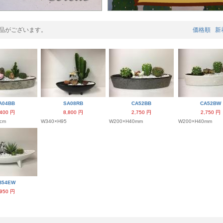
品がございます。
価格順
新
A04BB
SA08RB
CA52BB
CA52BW
,400 円
8,800 円
2,750 円
2,750 円
cm
W340×H95
W200×H40mm
W200×H40mm
B54EW
,950 円