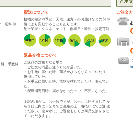
配送について
ご注文方
植物の種類や季節・天候、遠方へのお届けなどの 諸事
は、送料 無
情により変動することもあります。
配送業者：クロネコヤマト 配達日・時間：指定可能
返品交換について
ご返品の対象となる場合
送料・手数料
h
・ご注文の商品と違うものが届いた。
。
・お手元に届いた時、商品がひっくり返っていたり、
破損していた。
・お手元に届いた時、植物が枯れていたり、傷んでい
た。
・配達指定日時に届かなかったので、不要になった。
上記の場合は、お手数ですが、お手元に届きまして か
ら３日以内に下記までご連絡の上、着払いにてご返 送
ください。速やかに、ご返金もしくは商品交換をさせ
ていただきます。