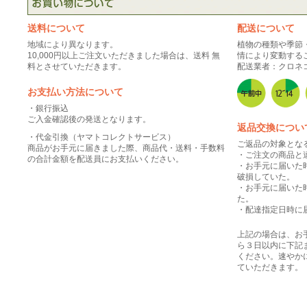
送料について
配送について
地域により異なります。
植物の種類や季節
10,000円以上ご注文いただきました場合は、送料 無
情により変動する
料とさせていただきます。
配送業者：クロネ
お支払い方法について
・銀行振込
ご入金確認後の発送となります。
返品交換につい
・代金引換（ヤマトコレクトサービス）
ご返品の対象とな
商品がお手元に届きました際、商品代・送料・手数料
・ご注文の商品と
の合計金額を配送員にお支払いください。
・お手元に届いた
破損していた。
・お手元に届いた
た。
・配達指定日時に
上記の場合は、お
ら３日以内に下記
ください。速やか
ていただきます。